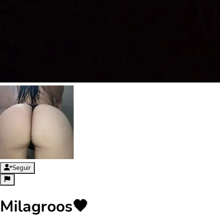
Seguir
Milagroos🖤