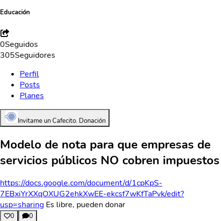
Educación
0
Seguidos
305
Seguidores
Perfil
Posts
Planes
Invitame un Cafecito. Donación
Modelo de nota para que empresas de
servicios públicos NO cobren impuestos
https://docs.google.com/document/d/1cpKpS-
7EBxiYrXXqOXUG2ehkXwEE-ekcsf7wKfTaPvk/edit?
usp=sharing
Es libre, pueden donar
0
0