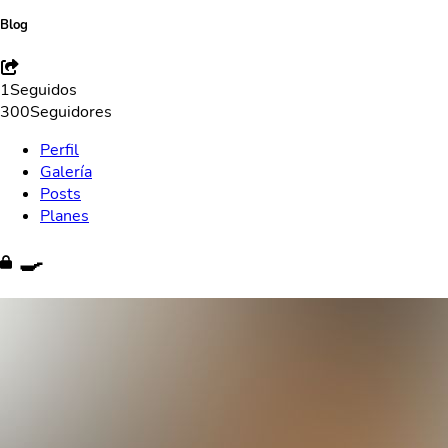
Blog
1
Seguidos
300
Seguidores
Perfil
Galería
Posts
Planes
🍳