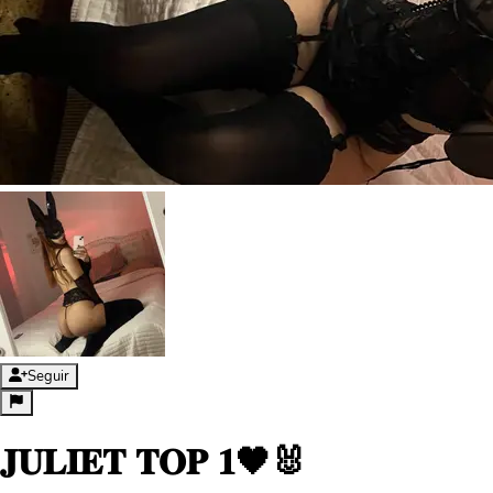
Seguir
𝐉𝐔𝐋𝐈𝐄𝐓 𝐓𝐎𝐏 𝟏🖤🐰