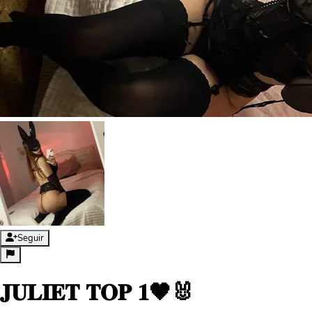
Seguir
𝐉𝐔𝐋𝐈𝐄𝐓 𝐓𝐎𝐏 𝟏🖤🐰