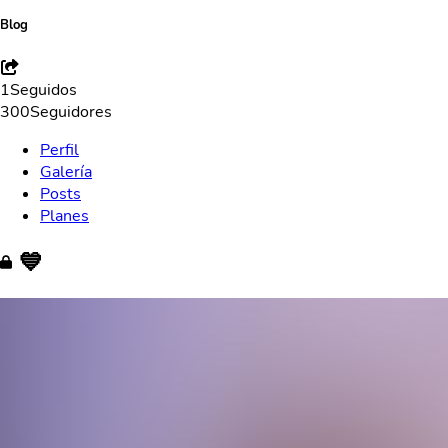
Blog
1
Seguidos
300
Seguidores
Perfil
Galería
Posts
Planes
💙