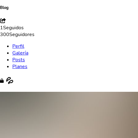
Blog
1
Seguidos
300
Seguidores
Perfil
Galería
Posts
Planes
💦