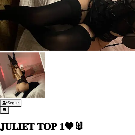
Seguir
𝐉𝐔𝐋𝐈𝐄𝐓 𝐓𝐎𝐏 𝟏🖤🐰