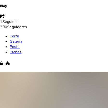
Blog
1
Seguidos
300
Seguidores
Perfil
Galería
Posts
Planes
🔥