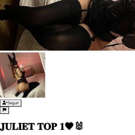
Seguir
𝐉𝐔𝐋𝐈𝐄𝐓 𝐓𝐎𝐏 𝟏🖤🐰