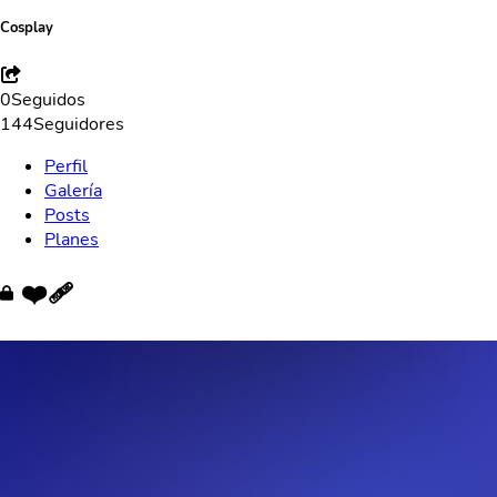
Cosplay
0
Seguidos
144
Seguidores
Perfil
Galería
Posts
Planes
❤️‍🩹