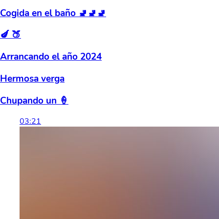
Cogida en el baño 🚽🚽🚽
🍆 🍑
Arrancando el año 2024
Hermosa verga
Chupando un 🍦
03:21