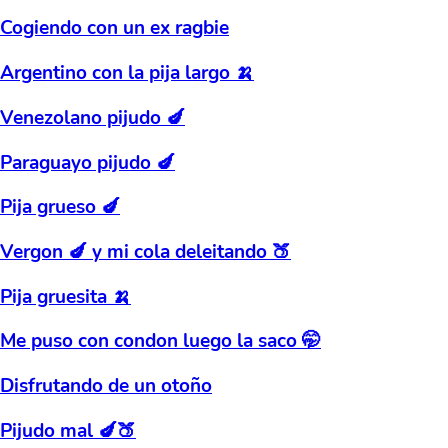
Cogiendo con un ex ragbie
Argentino con la pija largo 🍌
Venezolano pijudo 🍆
Paraguayo pijudo 🍆
Pija grueso 🍆
Vergon 🍆 y mi cola deleitando 🍑
Pija gruesita 🍌
Me puso con condon luego la saco 🤭
Disfrutando de un otoño
Pijudo mal 🍆🍑