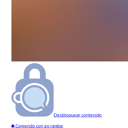
Desbloquear contenido
Cogiendo con ex ragbie