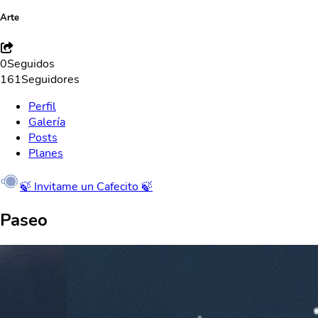
Arte
0
Seguidos
161
Seguidores
Perfil
Galería
Posts
Planes
🍃 Invitame un Cafecito 🍃
Paseo