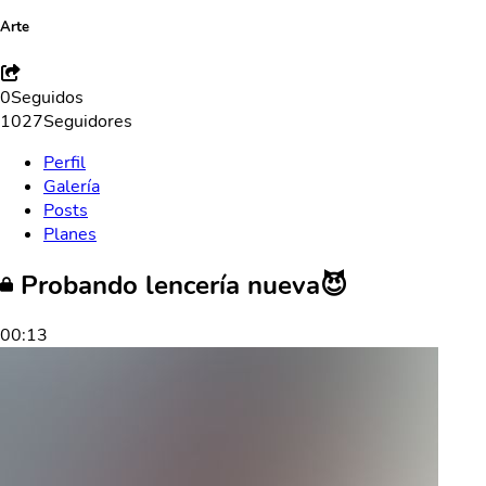
Arte
0
Seguidos
1027
Seguidores
Perfil
Galería
Posts
Planes
Probando lencería nueva😈
00:13