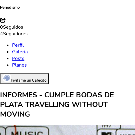
Periodismo
0
Seguidos
4
Seguidores
Perfil
Galería
Posts
Planes
Invitame un Cafecito
INFORMES - CUMPLE BODAS DE
PLATA TRAVELLING WITHOUT
MOVING