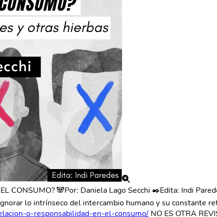
UMO? 🐼Por: Daniela Lago Secchi ✒️Edita: Indi Paredes ✨"
 ignorar lo intrínseco del intercambio humano y su constante re
celacion-o-responsabilidad-en-el-consumo/
NO ES OTRA REVIS