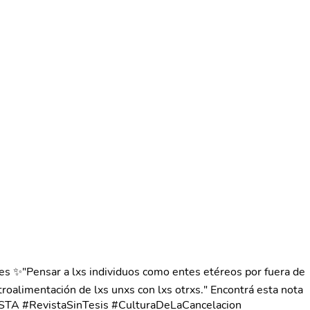
Pensar a lxs individuos como entes etéreos por fuera de
troalimentación de lxs unxs con lxs otrxs." Encontrá esta nota
TA #RevistaSinTesis #CulturaDeLaCancelacion