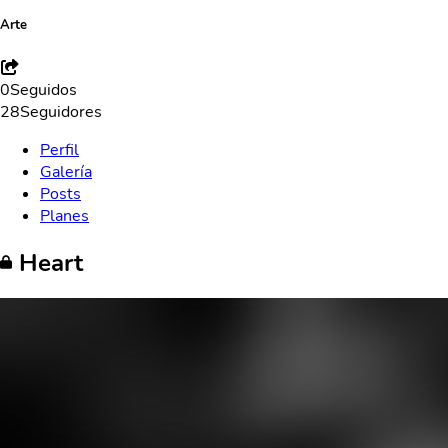
Arte
0
Seguidos
28
Seguidores
Perfil
Galería
Posts
Planes
Heart