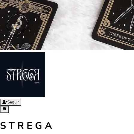
Seguir
S T R E G A