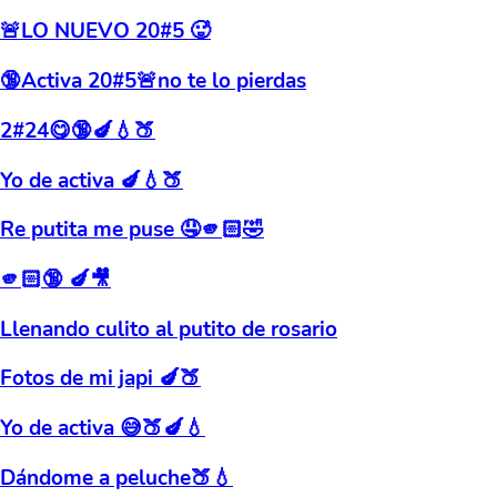
🚨LO NUEVO 20#5 🥵
🔞Activa 20#5🚨no te lo pierdas
2#24😋🔞🍆💧🍑
Yo de activa 🍆💧🍑
Re putita me puse 🤤🫵🏻🤣
🫵🏻🔞 🍆🎥
Llenando culito al putito de rosario
Fotos de mi japi 🍆🍑
Yo de activa 😅🍑🍆💧
Dándome a peluche🍑💧