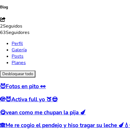
Blog
2
Seguidos
63
Seguidores
Perfil
Galería
Posts
Planes
Desbloquear todo
😈Fotos en pito 👀
🫣😈Activa full yo 🍑😍
😋vean como me chupan la pija 🍆
🙈Me re cogio el pendejo y hiso tragar su leche 🍆💧