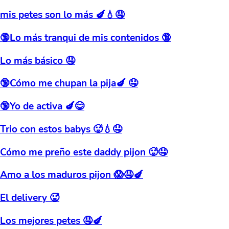
mis petes son lo más 🍆💧🤤
🔞Lo más tranqui de mis contenidos 🔞
Lo más básico 🤤
🔞Cómo me chupan la pija🍆 🤤
🔞Yo de activa 🍆😋
Trio con estos babys 🥵💧🤤
Cómo me preño este daddy pijon 🥵🤤
Amo a los maduros pijon 😱🤤🍆
El delivery 🥵
Los mejores petes 🤤🍆