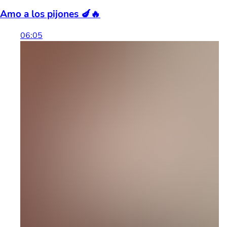
Amo a los pijones 🍆🔥
06:05