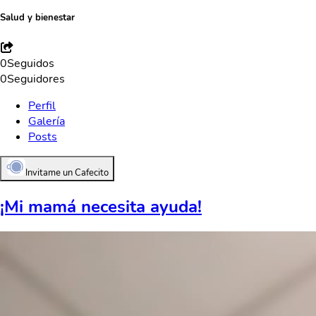
Salud y bienestar
0
Seguidos
0
Seguidores
Perfil
Galería
Posts
Invitame un Cafecito
¡Mi mamá necesita ayuda!