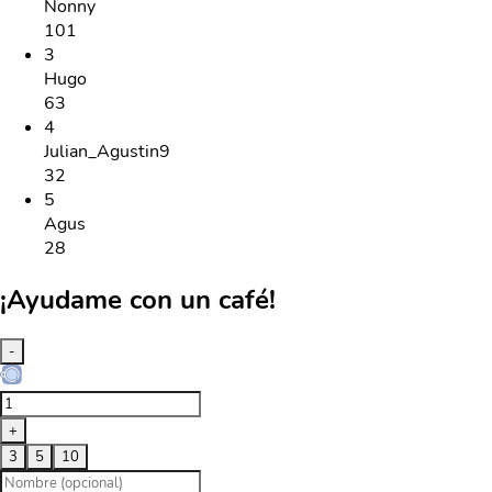
Nonny
101
3
Hugo
63
4
Julian_Agustin9
32
5
Agus
28
¡Ayudame con un café!
-
+
3
5
10