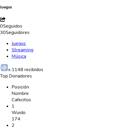
Juegos
0
Seguidos
30
Seguidores
Juegos
Streaming
Música
x
1148
recibidos
Top Donadores
Posición
Nombre
Cafecitos
1
Wuido
174
2