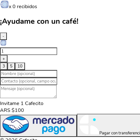
x
0
recibidos
¡Ayudame con un café!
-
+
3
5
10
Invitame 1 Cafecito
ARS $100
Pagar con transferenc