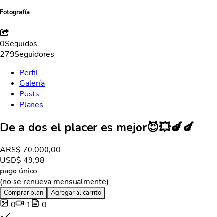
Fotografía
0
Seguidos
279
Seguidores
Perfil
Galería
Posts
Planes
De a dos el placer es mejor😈💥🍆🍆
ARS
$ 70.000,00
USD
$ 49,98
pago único
(no se renueva mensualmente)
Comprar plan
Agregar al carrito
0
1
0