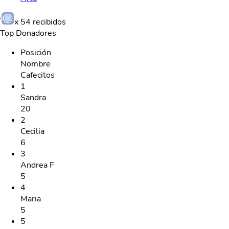
x
54
recibidos
Top Donadores
Posición
Nombre
Cafecitos
1
Sandra
20
2
Cecilia
6
3
Andrea F
5
4
Maria
5
5