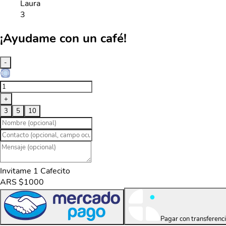
Laura
3
¡Ayudame con un café!
-
+
3
5
10
Invitame 1 Cafecito
ARS $1000
Pagar con transferenc