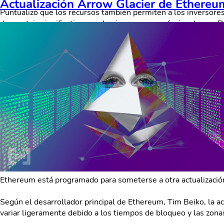
Actualización Arrow Glacier de Ethereu
Puntualizó que los recursos también permiten a los inversore
desventaja significativa para los inversores profesionales en D
“Sin un método eficiente para determinar la identidad real de l
negociación reflejan un interés orgánico o son el producto de
personas que comercian de manera colusoria”.
Ethereum está programado para someterse a otra actualización
Según el desarrollador principal de Ethereum, Tim Beiko, la a
variar ligeramente debido a los tiempos de bloqueo y las zonas