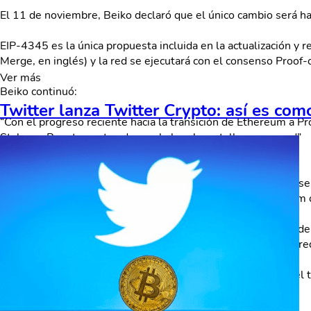
El 11 de noviembre, Beiko declaró que el único cambio será hac
EIP-4345 es la única propuesta incluida en la actualización y 
Merge, en inglés) y la red se ejecutará con el consenso Proof
Ver más
Beiko continuó:
Twitter lanza Twitter Crypto: así es com
“Con el progreso reciente hacia la transición de Ethereum a Pro
Stake en Ropsten antes de que la bomba estalle en esa red”
La “Edad de Hielo”
La actualización Arrow Glacier es similar a Muir Glacier que 
para aumentar la dificultad para extraer bloques de Ethereum 
La bomba de dificultad se refiere a la creciente complejidad d
producen tiempos de bloqueo más largos de lo normal y se re
El mecanismo aumenta la dificultad exponencialmente con el ti
congela y deja de producir bloques.