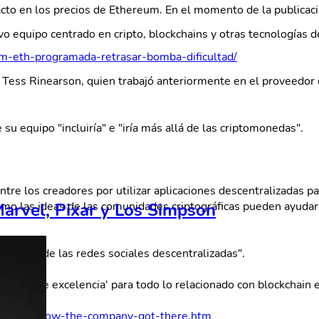
acto en los precios de Ethereum. En el momento de la publicaci
vo equipo centrado en cripto, blockchains y otras tecnologías d
eum-eth-programada-retrasar-bomba-dificultad/
es Tess Rinearson, quien trabajó anteriormente en el proveedor
 su equipo "incluiría" e "iría más allá de las criptomonedas".
re los creadores por utilizar aplicaciones descentralizadas pa
Marvel, Pixar y Los Simpson
o las ideas de las comunidades criptográficas pueden ayudarno
l futuro de las redes sociales descentralizadas".
'centro de excelencia' para todo lo relacionado con blockchain 
to-heres-how-the-company-got-there.htm