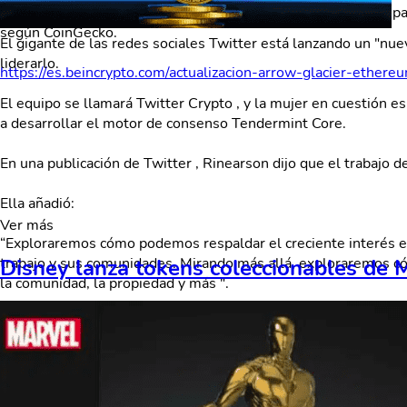
Las actualizaciones internas como esta rara vez tienen un imp
según CoinGecko.
El gigante de las redes sociales Twitter está lanzando un "nue
liderarlo.
https://es.beincrypto.com/actualizacion-arrow-glacier-ether
El equipo se llamará Twitter Crypto , y la mujer en cuestión 
a desarrollar el motor de consenso Tendermint Core.
En una publicación de Twitter , Rinearson dijo que el trabajo de
Ella añadió:
Ver más
“Exploraremos cómo podemos respaldar el creciente interés ent
Disney lanza tokens coleccionables de 
trabajo y sus comunidades. Mirando más allá, exploraremos cóm
la comunidad, la propiedad y más ".
El equipo de Rinearson también tendrá la tarea de "dar forma a
" Twitter Crypto reforzará todo este trabajo y servirá como un 
https://cryptonews.com/news/twitter-launches-twitter-cryp