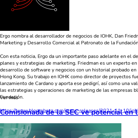
Ergo nombra al desarrollador de negocios de IOHK, Dan Fried
Marketing y Desarrollo Comercial al Patronato de la Fundación
Con esta noticia, Ergo da un importante paso adelante en el d
planes y estrategias de marketing. Friedman es un experto en
desarrollo de software y negocios con un historial probado en
Hong Kong. Su trabajo en IOHK como director de proyectos fu
lanzamiento de Cardano y aporta ese pedigrí, así como una val
las estrategias y operaciones de marketing de las empresas bl
Fundación.
Ver más
Comisionada de la SEC ve potencial en 
https://www.bloomberg.com/press-releases/2021-11-10/iohk