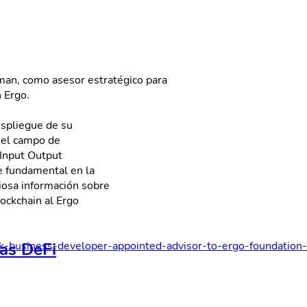
man, como asesor estratégico para
 Ergo.
espliegue de su
 el campo de
 Input Output
e fundamental en la
iosa información sobre
ockchain al Ergo
las DeFi
-business-developer-appointed-advisor-to-ergo-foundation