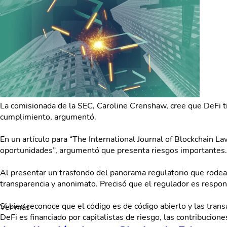
La comisionada de la SEC, Caroline Crenshaw, cree que DeFi ti
cumplimiento, argumentó.
En un artículo para “The International Journal of Blockchain L
oportunidades”, argumentó que presenta riesgos importantes.
Al presentar un trasfondo del panorama regulatorio que rodea 
transparencia y anonimato. Precisó que el regulador es respon
Si bien reconoce que el código es de código abierto y las trans
Ver más
DeFi es financiado por capitalistas de riesgo, las contribucion