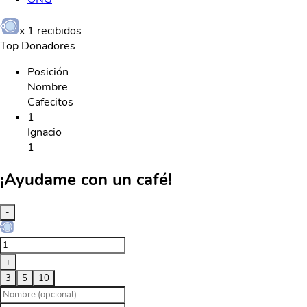
x
1
recibidos
Top Donadores
Posición
Nombre
Cafecitos
1
Ignacio
1
¡Ayudame con un café!
-
+
3
5
10