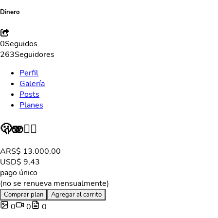
Dinero
0
Seguidos
263
Seguidores
Perfil
Galería
Posts
Planes
🫢🫨😵‍💫
ARS
$ 13.000,00
USD
$ 9,43
pago único
(no se renueva mensualmente)
Comprar plan
Agregar al carrito
0
0
0