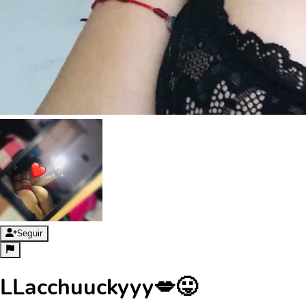
Seguir
LLacchuuckyyy💋😛