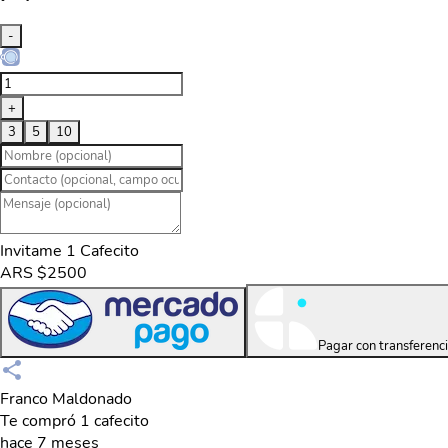
-
+
3
5
10
Invitame 1 Cafecito
ARS $2500
Pagar con transferenc
Franco Maldonado
Te compró 1 cafecito
hace 7 meses