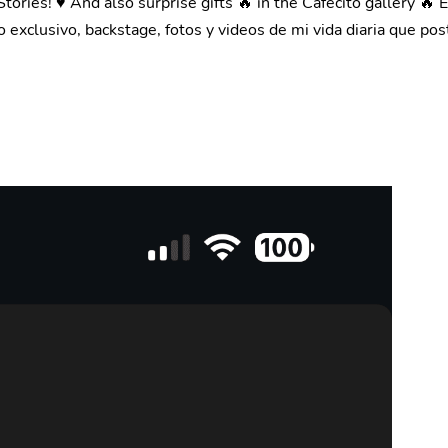
am Stories! ♥ And also surprise gifts 🔥 in the Cafecito galle
do exclusivo, backstage, fotos y videos de mi vida diaria que 