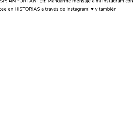
ry 🔥 ESP: •IMPORTANTE❗❗: Mandarme mensaje a mi instagram con
postee en HISTORIAS a través de Instagram! ♥ y también