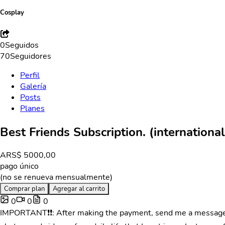
Cosplay
0
Seguidos
70
Seguidores
Perfil
Galería
Posts
Planes
Best Friends Subscription. (international
ARS
$ 5000,00
pago único
(no se renueva mensualmente)
Comprar plan
Agregar al carrito
0
0
0
IMPORTANT❗❗: After making the payment, send me a message on 