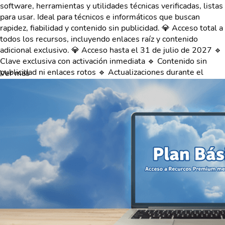
software, herramientas y utilidades técnicas verificadas, listas
para usar. Ideal para técnicos e informáticos que buscan
rapidez, fiabilidad y contenido sin publicidad. 💎 Acceso total a
todos los recursos, incluyendo enlaces raíz y contenido
adicional exclusivo. 💎 Acceso hasta el 31 de julio de 2027 🔹
Clave exclusiva con activación inmediata 🔹 Contenido sin
publicidad ni enlaces rotos 🔹 Actualizaciones durante el
Ver más
período 🔹 Acceso directo mediante la opción “Desbloquear
Premium” en la web. 💡 PAGO ÚNICO (sin renovación
automática) Tu clave estará disponible en:
[cafecito.app/nosinformatizamos/posts]