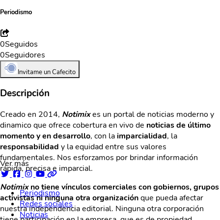
Periodismo
0
Seguidos
0
Seguidores
Invitame un Cafecito
Descripción
Creado en 2014,
Notimix
es un portal de noticias moderno y
dinamico que ofrece cobertura en vivo de
noticias de último
momento y en desarrollo
, con la
imparcialidad
, la
responsabilidad
y la equidad entre sus valores
fundamentales. Nos esforzamos por brindar información
Ver más
rápida, precisa e imparcial.
Notimix
no tiene vínculos comerciales con gobiernos, grupos
Periodismo
activistas ni ninguna otra organización
que pueda afectar
Redes sociales
nuestra independencia editorial. Ninguna otra corporación
Noticias
tiene participación en la empresa, que es de propiedad