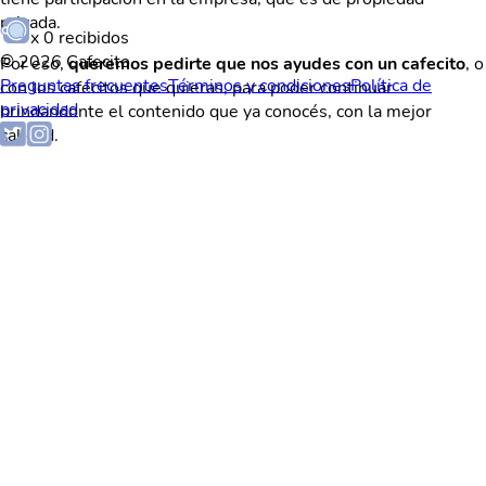
privada.
x
0
recibidos
© 2026 Cafecito.
Por eso,
queremos pedirte que nos ayudes con un cafecito
, o
Preguntas frecuentes
Términos y condiciones
Política de
con los cafecitos que quieras, para poder continuar
privacidad
brindandonte el contenido que ya conocés, con la mejor
calidad.