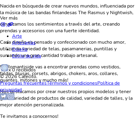
Nacida en búsqueda de crear nuevos mundos, influenciada por
la música de las bandas finlandesas The Rasmus y Nightwish,
Ver más
canalizamos los sentimientos a través del arte, creando
prendas y accesorios con una fuerte identidad.
Arte
Cada diseño es pensado y confeccionado con mucho amor,
Artesanías
utilizando variedad de telas, pasamanerias, puntillas y
Diseño
sumando una gran cantidad trabajo artesanal.
Estilo de vida
En Romantiside vas a encontrar prendas como vestidos,
x
0
recibidos
faldas, blusas, corsets, abrigos, chokers, aros, collares,
© 2026 Cafecito.
guantes, mitones y mucho más!
Preguntas frecuentes
Términos y condiciones
Política de
privacidad
Nos destacamos por crear nuestros propios modelos y tener
gran variedad de productos de calidad, variedad de talles, y la
mejor atención personalizada.
Te invitamos a conocernos!