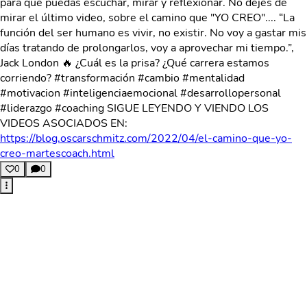
para que puedas escuchar, mirar y reflexionar. No dejes de
mirar el último video, sobre el camino que "YO CREO".... “La
función del ser humano es vivir, no existir. No voy a gastar mis
días tratando de prolongarlos, voy a aprovechar mi tiempo.”,
Jack London 🔥 ¿Cuál es la prisa? ¿Qué carrera estamos
corriendo? #transformación #cambio #mentalidad
#motivacion #inteligenciaemocional #desarrollopersonal
#liderazgo #coaching SIGUE LEYENDO Y VIENDO LOS
VIDEOS ASOCIADOS EN:
https://blog.oscarschmitz.com/2022/04/el-camino-que-yo-
creo-martescoach.html
0
0