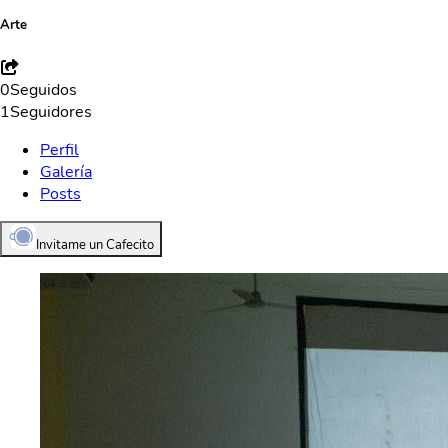
Arte
0
Seguidos
1
Seguidores
Perfil
Galería
Posts
Invitame un Cafecito