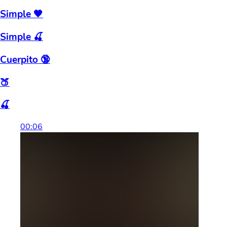
Simple 🖤
Simple 🍒
Cuerpito 🔞
🍑
🍒
00:06