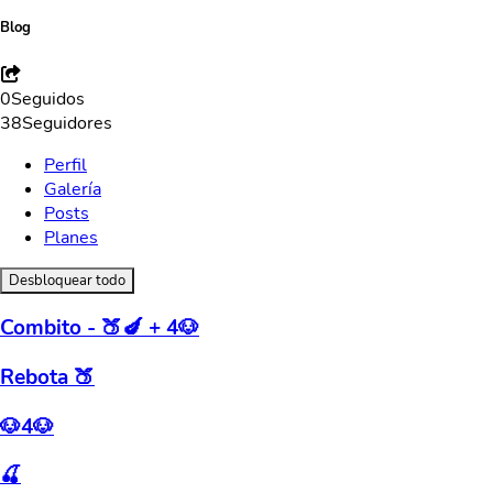
Blog
0
Seguidos
38
Seguidores
Perfil
Galería
Posts
Planes
Desbloquear todo
Combito - 🍑🍆 + 4🐶
Rebota 🍑
🐶4🐶
🍒