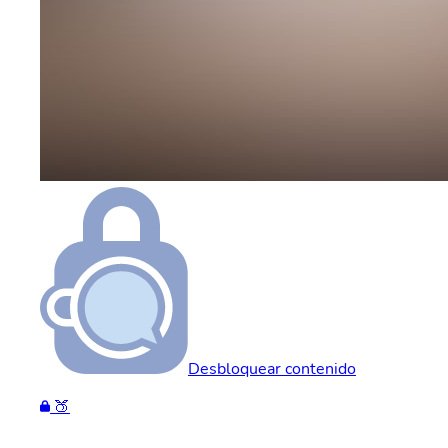
Desbloquear contenido
🍑