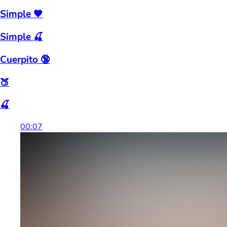
Simple 🖤
Simple 🍒
Cuerpito 🔞
🍑
🍒
00:07