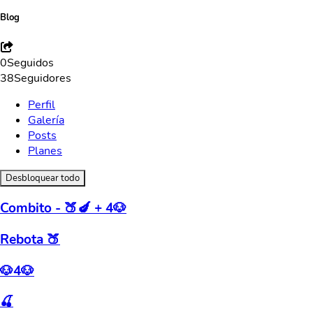
Blog
0
Seguidos
38
Seguidores
Perfil
Galería
Posts
Planes
Desbloquear todo
Combito - 🍑🍆 + 4🐶
Rebota 🍑
🐶4🐶
🍒