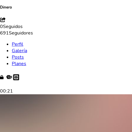
Dinero
0
Seguidos
691
Seguidores
Perfil
Galería
Posts
Planes
🤏🏻
00:21