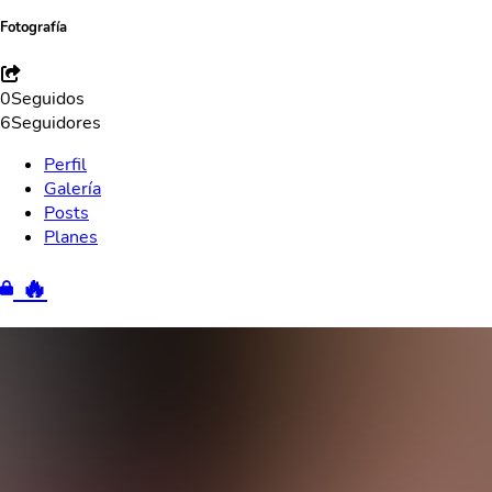
Fotografía
0
Seguidos
6
Seguidores
Perfil
Galería
Posts
Planes
🔥