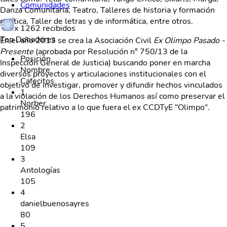
Comunidades
Danza Comunitaria, Teatro, Talleres de historia y formación
política, Taller de letras y de informática, entre otros.
x
1262
recibidos
Top Donadores
​En el año 2013 se crea la Asociación Civil
Ex Olimpo Pasado -
Presente
(aprobada por Resolución n° 750/13 de la
Posición
Inspección General de Justicia) buscando poner en marcha
Nombre
diversos proyectos y articulaciones institucionales con el
Cafecitos
objetivo de investigar, promover y difundir hechos vinculados
1
a la violación de los Derechos Humanos así como preservar el
Norber
patrimonio relativo a lo que fuera el ex CCDTyE "Olimpo".
196
2
Elsa
109
3
Antologías
105
4
danielbuenosayres
80
5