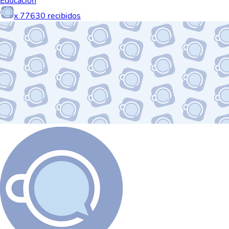
Educación
x
77630
recibidos