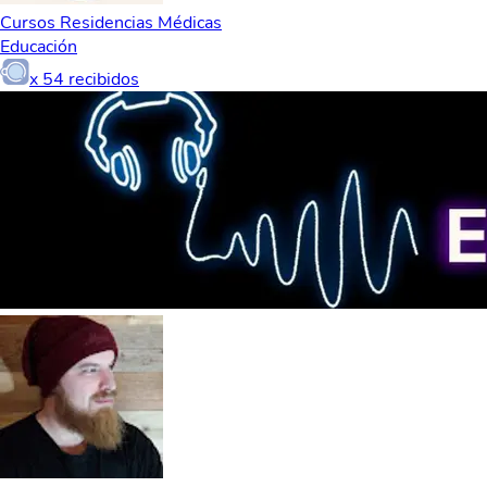
Cursos Residencias Médicas
Educación
x
54
recibidos