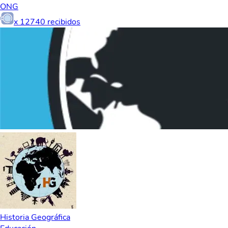
ONG
x
12740
recibidos
Historia Geográfica