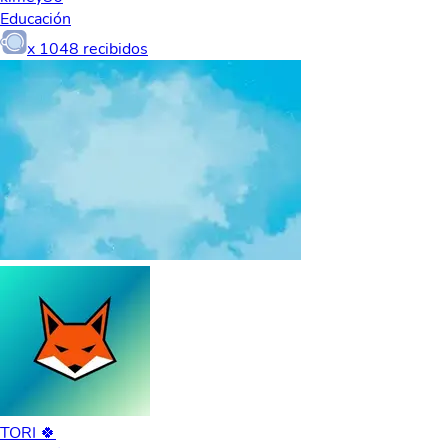
Educación
x
1048
recibidos
TORI 🍀