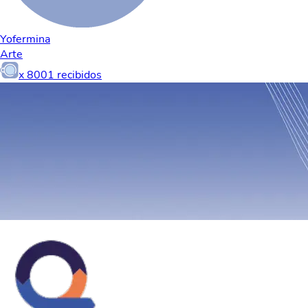
Yofermina
Arte
x
8001
recibidos