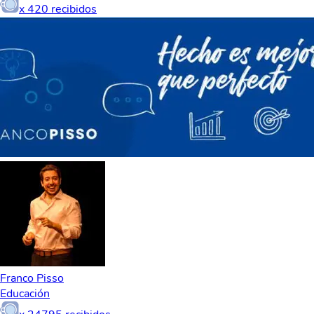
x
420
recibidos
Franco Pisso
Educación