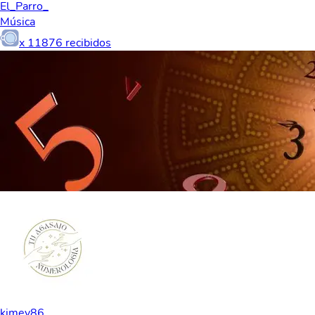
El_Parro_
Música
x
11876
recibidos
kimey86