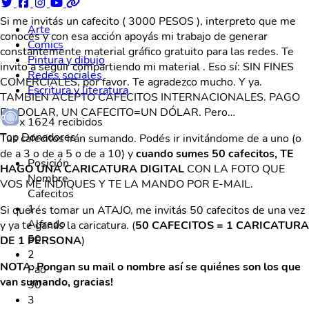
Si me invitás un cafecito ( 3000 PESOS ), interpreto que me
Arte
conocés y con esa acción apoyás mi trabajo de generar
Comics
constantemente material gráfico gratuito para las redes. Te
Pintura y dibujo
invito a seguir compartiendo mi material . Eso sí: SIN FINES
Redes sociales
COMERCIALES, por favor. Te agradezco mucho. Y ya.
Escritura y literatura
TAMBIÉN ACEPTO CAFECITOS INTERNACIONALES. PAGO
EN DOLAR, UN CAFECITO=UN DÓLAR. Pero…
x
1624
recibidos
Top Donadores
Tus cafecitos irán sumando. Podés ir invitándome de a uno (o
de a 3 o de a 5 o de a 10) y
cuando sumes 50 cafecitos, TE
Posición
HAGO UNA CARICATURA DIGITAL
CON LA FOTO QUE
Nombre
VOS ME INDIQUES Y TE LA MANDO POR E-MAIL.
Cafecitos
1
Si querés tomar un ATAJO, me invitás 50 cafecitos de una vez
Alfredo
y ya te ganás la caricatura. (
50 CAFECITOS = 1 CARICATURA
50
DE 1 PERSONA
)
2
NOTA: Pongan su mail o nombre así se quiénes son los que
Pao
van sumando, gracias!
30
3