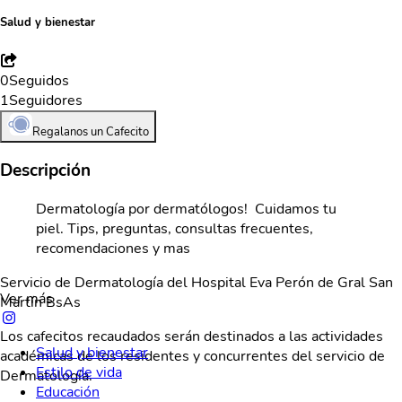
Salud y bienestar
0
Seguidos
1
Seguidores
Regalanos un Cafecito
Descripción
Dermatología por dermatólogos! Cuidamos tu
piel. Tips, preguntas, consultas frecuentes,
recomendaciones y mas
Servicio de Dermatología del Hospital Eva Perón de Gral San
Ver más
Martín BsAs
Los cafecitos recaudados serán destinados a las actividades
Salud y bienestar
académicas de los residentes y concurrentes del servicio de
Estilo de vida
Dermatología.
Educación