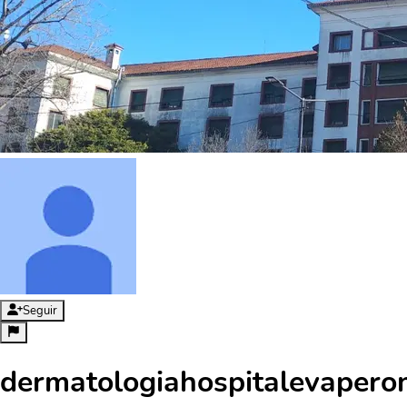
Seguir
dermatologiahospitalevapero