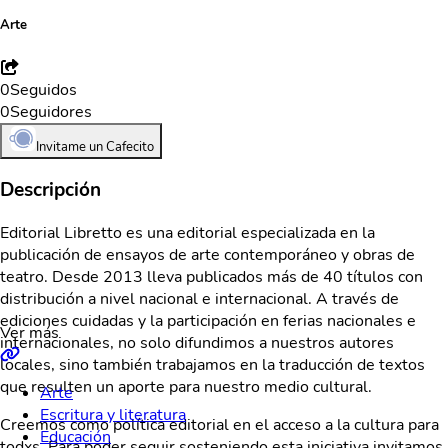
Arte
0
Seguidos
0
Seguidores
Invitame un Cafecito
Descripción
Editorial Libretto es una editorial especializada en la
publicación de ensayos de arte contemporáneo y obras de
teatro. Desde 2013 lleva publicados más de 40 títulos con
distribución a nivel nacional e internacional. A través de
ediciones cuidadas y la participación en ferias nacionales e
Ver más
internacionales, no solo difundimos a nuestros autores
locales, sino también trabajamos en la traducción de textos
que resulten un aporte para nuestro medio cultural.
Arte
Escritura y literatura
Creemos como política editorial en el acceso a la cultura para
Educación
todxs. Para poder seguir sosteniendo esta iniciativa invitamos