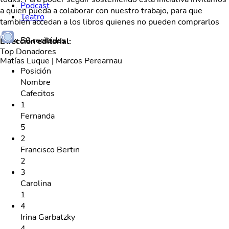
Podcast
a quien pueda a colaborar con nuestro trabajo, para que
Teatro
también accedan a los libros quienes no pueden comprarlos
x
50
recibidos
Dirección editorial:
Top Donadores
Matías Luque | Marcos Perearnau
Posición
Nombre
Cafecitos
1
Fernanda
5
2
Francisco Bertin
2
3
Carolina
1
4
Irina Garbatzky
4