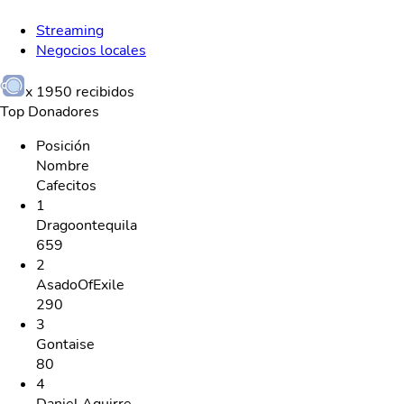
Streaming
Negocios locales
x
1950
recibidos
Top Donadores
Posición
Nombre
Cafecitos
1
Dragoontequila
659
2
AsadoOfExile
290
3
Gontaise
80
4
Daniel Aguirre