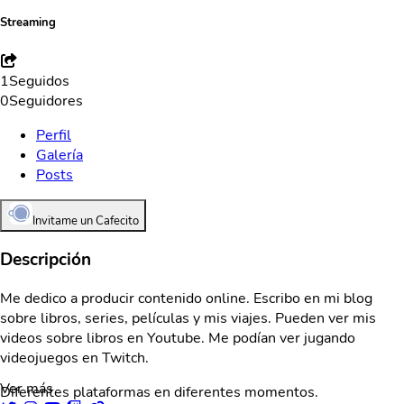
Streaming
1
Seguidos
0
Seguidores
Perfil
Galería
Posts
Invitame un Cafecito
Descripción
Me dedico a producir contenido online. Escribo en mi blog
sobre libros, series, películas y mis viajes. Pueden ver mis
videos sobre libros en Youtube. Me podían ver jugando
videojuegos en Twitch.
Ver más
Diferentes plataformas en diferentes momentos.