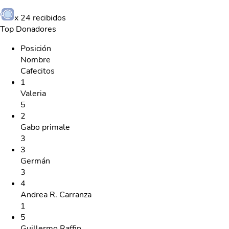
x
24
recibidos
Top Donadores
Posición
Nombre
Cafecitos
1
Valeria
5
2
Gabo primale
3
3
Germán
3
4
Andrea R. Carranza
1
5
Guillermo Raffin