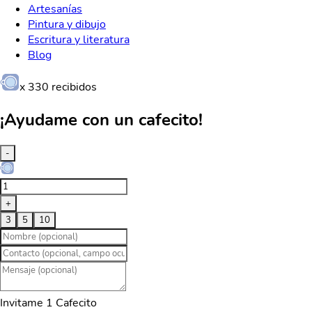
Artesanías
Pintura y dibujo
Escritura y literatura
Blog
x
330
recibidos
¡Ayudame con un cafecito!
-
+
3
5
10
Invitame 1 Cafecito