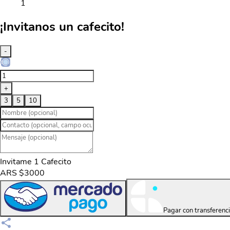
1
¡Invitanos un cafecito!
-
+
3
5
10
Invitame 1 Cafecito
ARS $3000
Pagar con transferenc