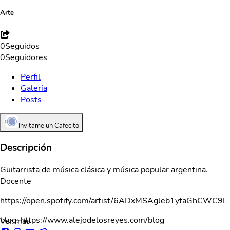
Arte
0
Seguidos
0
Seguidores
Perfil
Galería
Posts
Invitame un Cafecito
Descripción
Guitarrista de música clásica y música popular argentina.
Docente
https://open.spotify.com/artist/6ADxMSAgJeb1ytaGhCWC9L
blog: https://www.alejodelosreyes.com/blog
Ver más