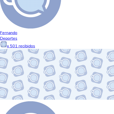
Fernando
Deportes
x
501
recibidos