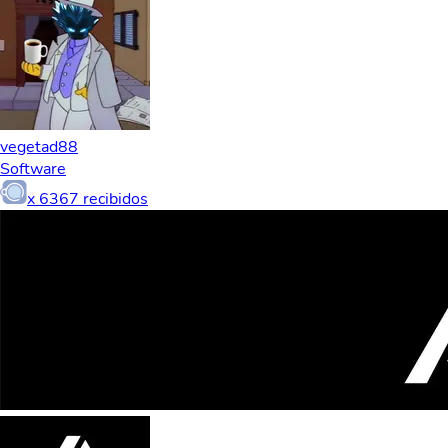
vegetad88
Software
x
6367
recibidos