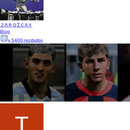
ＺΛＲＤΣＣΛＹ
Blog
x
5400
recibidos