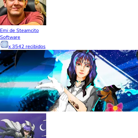
Emi de Steamcito
Software
x
3542
recibidos