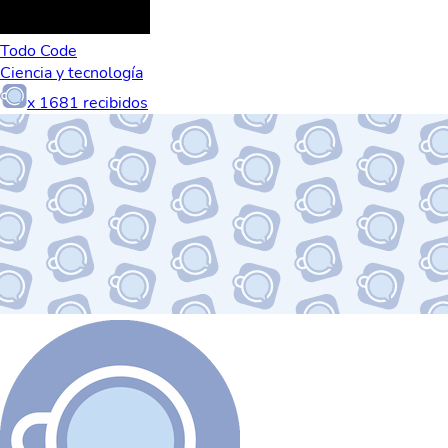
Todo Code
Ciencia y tecnología
x
1681
recibidos