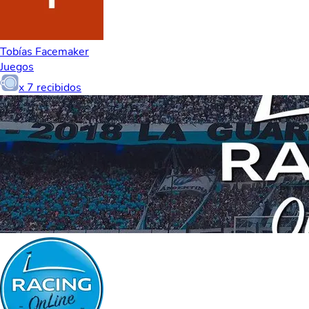
Tobías Facemaker
Juegos
x
7
recibidos