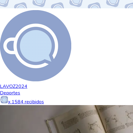
LAVOZ2024
Deportes
x
1584
recibidos