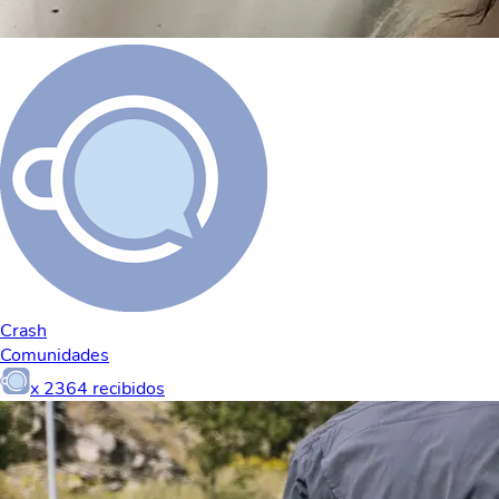
Crash
Comunidades
x
2364
recibidos