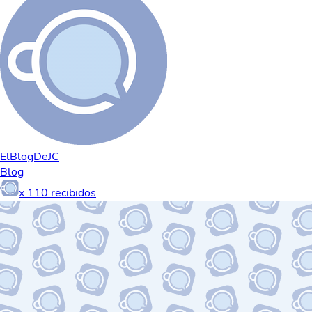
ElBlogDeJC
Blog
x
110
recibidos