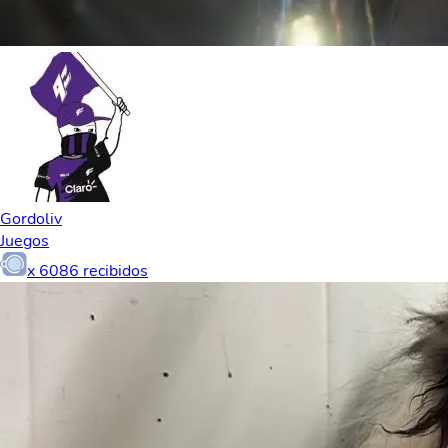
Gordoliv
Juegos
x
6086
recibidos