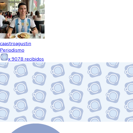
caastroagustin
Periodismo
x
9078
recibidos