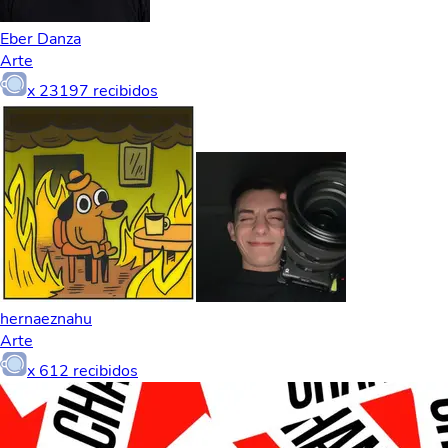
Eber Danza
Arte
x
23197
recibidos
hernaeznahu
Arte
x
612
recibidos