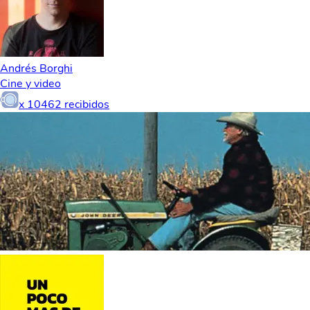
Andrés Borghi
Cine y video
x
10462
recibidos