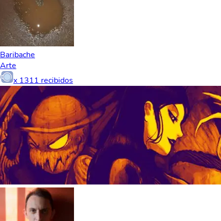
Baribache
Arte
x
1311
recibidos