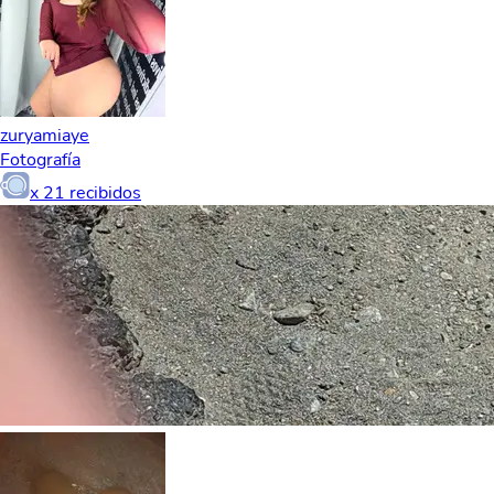
zuryamiaye
Fotografía
x
21
recibidos